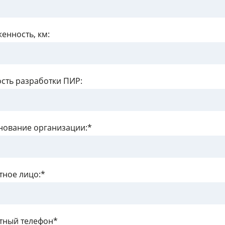
енность, км:
сть разработки ПИР:
ование организации:*
тное лицо:*
тный телефон*