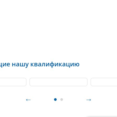
Юридическая
Cистема
прозрачность
менеджмента
качества
щие нашу квалификацию
←
→