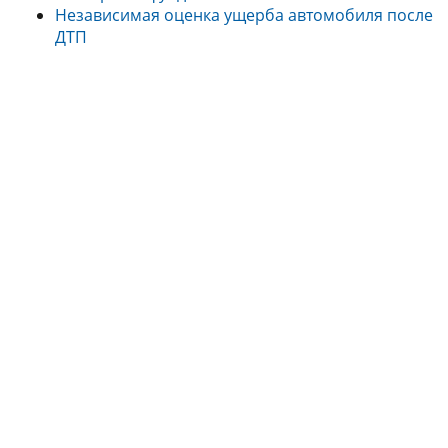
Независимая оценка ущерба автомобиля после
ДТП
Наши преимущества выделяют нас
Квалифицированные
Собственная
сотрудники
лаборатория
Юридическая
Cистема
прозрачность
менеджмента
качества
Честное